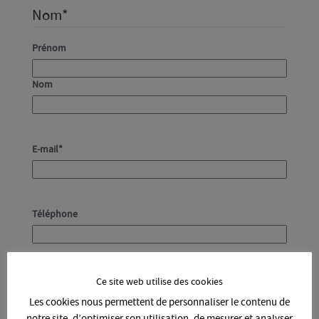
Nom
*
Prénom
Nom
E-mail
*
Téléphone
Commentaires
*
Ce site web utilise des cookies
Faites-nous savoir ce que vous pensez. Vous avez une
Les cookies nous permettent de personnaliser le contenu de
question à nous poser ? Posez-la.