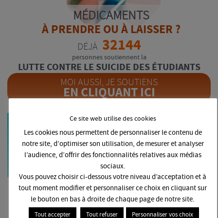
MÉDICAMENTS
À PRENDRE OU À LAISSER ?
32144
DÉJÀ
personnes soutiennent la
LUTTE CONTRE LE SUICIDE DES ÉTUDIANTS
MOI AUSSI, JE SOUTIENS
EN CLIQUANT ICI
Ce site web utilise des cookies
PRENDRE
Les cookies nous permettent de personnaliser le contenu de
RENDEZ-VOUS
notre site, d’optimiser son utilisation, de mesurer et analyser
AVEC UN PSYCHOLOGUE
l’audience, d’offrir des fonctionnalités relatives aux médias
sociaux.
Vous pouvez choisir ci-dessous votre niveau d’acceptation et à
tout moment modifier et personnaliser ce choix en cliquant sur
EST-CE QUE JE FAIS
le bouton en bas à droite de chaque page de notre site.
UNE DÉPRESSION ?
Tout accepter
Tout refuser
Personnaliser vos choix