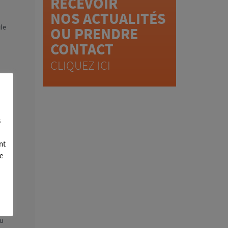
RECEVOIR
NOS ACTUALITÉS
ile
OU PRENDRE
CONTACT
CLIQUEZ ICI
s
nt
e
u’on
e
du