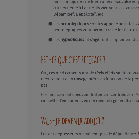
noir » lorsque notre humeur est mauvaise et 
d’un extrême à l’autre, ils viennent la stabilis
Dépamide®, Dépakote®, etc.
Les
neuroleptiques
: on les appelle aussi les 
neuroleptiques vont permettre de les faire disp
Les
hypnotiques
: il s’agit tout simplement de
Est-ce que c’est efficace ?
Oui, ces médicaments ont de
réels effets
sur le cervea
médicament a un
dosage précis
en fonction de la pe
pas !
Ces médicaments peuvent fortement contribuer à l’am
conseille d’en parler avec ton médecin généraliste o
Vais-je devenir addict ?
Les antidépresseurs n’amènent pas de dépendance. Pa