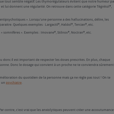
que tout semble négatif. Les thymorégulateurs évitent que notre humeur p
er et lui donnent une régularité. On retrouve dans cette catégorie Tégrétol®,
« antipsychotiques ». Lorsqu’une personne a des hallucinations, délire, les
araitre. Quelques exemples : Largactil®, Haldol®, Tercian®, etc.
s « somnifères ». Exemples : Imovane®, Stilnox®, Noctran®, etc.
u donc il est important de respecter les doses prescrites. En plus, chaque
rsonne. Donc le dosage qui convient à un proche ne te conviendra sûrement
élioration du quotidien de la personne mais ça ne règle pas tout ! On te
u un
psychiatre
.
r contre, c’est vrai que les anxiolytiques peuvent créer une accoutumance