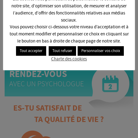
notre site, d’optimiser son utilisation, de mesurer et analyser
32142
DÉJÀ
l’audience, d’offrir des fonctionnalités relatives aux médias
sociaux.
personnes soutiennent la
LUTTE CONTRE LE SUICIDE DES ÉTUDIANTS
Vous pouvez choisir ci-dessous votre niveau d’acceptation et à
tout moment modifier et personnaliser ce choix en cliquant sur
MOI AUSSI, JE SOUTIENS
EN CLIQUANT ICI
le bouton en bas à droite de chaque page de notre site.
Tout accepter
Tout refuser
Personnaliser vos choix
Charte des cookies
PRENDRE
RENDEZ-VOUS
AVEC UN PSYCHOLOGUE
ES-TU SATISFAIT DE
TA QUALITÉ DE VIE ?