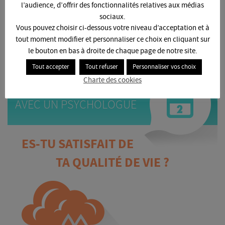
personnes soutiennent la
l’audience, d’offrir des fonctionnalités relatives aux médias
LUTTE CONTRE LE SUICIDE DES ÉTUDIANTS
sociaux.
MOI AUSSI, JE SOUTIENS
Vous pouvez choisir ci-dessous votre niveau d’acceptation et à
EN CLIQUANT ICI
tout moment modifier et personnaliser ce choix en cliquant sur
le bouton en bas à droite de chaque page de notre site.
Tout accepter
Tout refuser
Personnaliser vos choix
PRENDRE
Charte des cookies
RENDEZ-VOUS
AVEC UN PSYCHOLOGUE
ES-TU SATISFAIT DE
TA QUALITÉ DE VIE ?