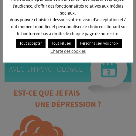
DÉJÀ
l’audience, d’offrir des fonctionnalités relatives aux médias
personnes soutiennent la
LUTTE CONTRE LE SUICIDE DES ÉTUDIANTS
sociaux.
Vous pouvez choisir ci-dessous votre niveau d’acceptation et à
MOI AUSSI, JE SOUTIENS
EN CLIQUANT ICI
tout moment modifier et personnaliser ce choix en cliquant sur
le bouton en bas à droite de chaque page de notre site.
Tout accepter
Tout refuser
Personnaliser vos choix
PRENDRE
Charte des cookies
RENDEZ-VOUS
AVEC UN PSYCHOLOGUE
EST-CE QUE JE FAIS
UNE DÉPRESSION ?