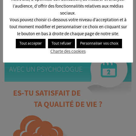
DÉJÀ
l’audience, d’offrir des fonctionnalités relatives aux médias
personnes soutiennent la
LUTTE CONTRE LE SUICIDE DES ÉTUDIANTS
sociaux.
Vous pouvez choisir ci-dessous votre niveau d’acceptation et à
MOI AUSSI, JE SOUTIENS
EN CLIQUANT ICI
tout moment modifier et personnaliser ce choix en cliquant sur
le bouton en bas à droite de chaque page de notre site.
Tout accepter
Tout refuser
Personnaliser vos choix
PRENDRE
Charte des cookies
RENDEZ-VOUS
AVEC UN PSYCHOLOGUE
ES-TU SATISFAIT DE
TA QUALITÉ DE VIE ?