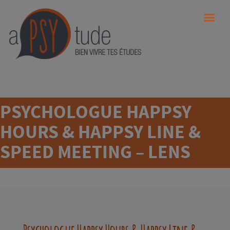
PSYCHOLOGUE HAPPSY
HOURS & HAPPSY LINE &
SPEED MEETING – LENS