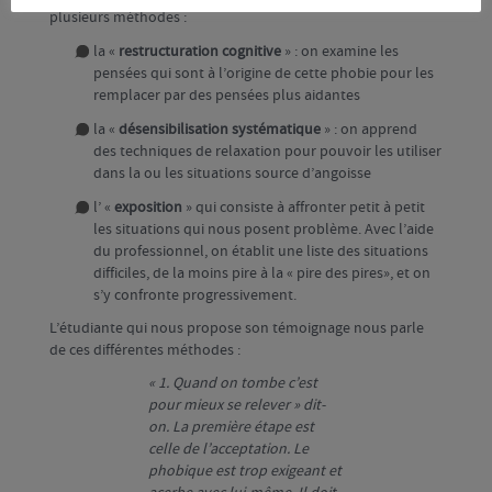
plusieurs méthodes :
la «
restructuration cognitive
» : on examine les
pensées qui sont à l’origine de cette phobie pour les
remplacer par des pensées plus aidantes
la «
désensibilisation systématique
» : on apprend
des techniques de relaxation pour pouvoir les utiliser
dans la ou les situations source d’angoisse
l’ «
exposition
» qui consiste à affronter petit à petit
les situations qui nous posent problème. Avec l’aide
du professionnel, on établit une liste des situations
difficiles, de la moins pire à la « pire des pires», et on
s’y confronte progressivement.
L’étudiante qui nous propose son témoignage nous parle
de ces différentes méthodes :
« 1. Quand on tombe c’est
pour mieux se relever » dit-
on. La première étape est
celle de l’acceptation. Le
phobique est trop exigeant et