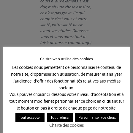
cours ni aux examens. C’est
dur, mais une chose est sûre,
ce n’est pas grave. Ce qui
compte c’est vous et votre
santé, votre santé passe
avant vos études. Guérissez-
vous et vous aurez tout le
loisir de bosser comme un(e)
acharné(e) une fois que vous
serez guéri(e). Heureusement,
Ce site web utilise des cookies
des organismes, des
médecins, des psychologues
Les cookies nous permettent de personnaliser le contenu de
sont là pour vous aider. »
notre site, d’optimiser son utilisation, de mesurer et analyser
l’audience, d’offrir des fonctionnalités relatives aux médias
Extrait du témoignage d’une
étudiante consultante des
sociaux.
Happsy Hours
Vous pouvez choisir ci-dessous votre niveau d’acceptation et à
tout moment modifier et personnaliser ce choix en cliquant sur
le bouton en bas à droite de chaque page de notre site.
L’approche la plus reconnue aujourd’hui
pour soigner les
phobies est la thérapie cognitivo-comportementale, mais il
Tout accepter
Tout refuser
Personnaliser vos choix
en existe d’autres.
Charte des cookies
Les
thérapies cognitivo-comportementales
font appel à