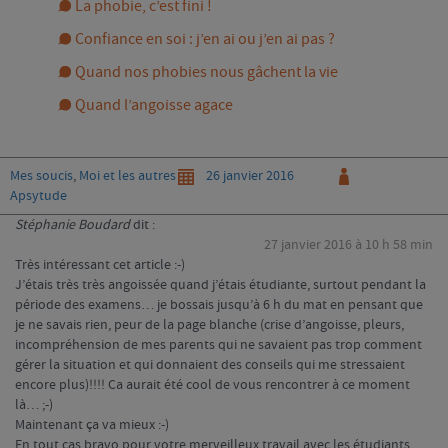
La phobie, c’est fini !
Confiance en soi : j’en ai ou j’en ai pas ?
Quand nos phobies nous gâchent la vie
Quand l’angoisse agace
Categories
Posté
Auteur
Mes soucis
,
Moi et les autres
26 janvier 2016
le
Apsytude
Stéphanie Boudard
dit :
27 janvier 2016 à 10 h 58 min
Très intéressant cet article :-)
J’étais très très angoissée quand j’étais étudiante, surtout pendant la
période des examens… je bossais jusqu’à 6 h du mat en pensant que
je ne savais rien, peur de la page blanche (crise d’angoisse, pleurs,
incompréhension de mes parents qui ne savaient pas trop comment
gérer la situation et qui donnaient des conseils qui me stressaient
encore plus)!!!! Ca aurait été cool de vous rencontrer à ce moment
là… ;-)
Maintenant ça va mieux :-)
En tout cas bravo pour votre merveilleux travail avec les étudiants…