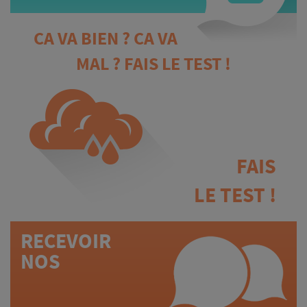
CA VA BIEN ? CA VA
MAL ? FAIS LE TEST !
FAIS
LE TEST !
RECEVOIR
NOS