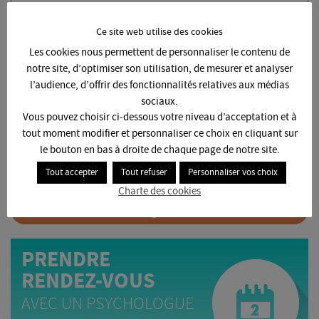
Ce site web utilise des cookies
Les cookies nous permettent de personnaliser le contenu de
notre site, d’optimiser son utilisation, de mesurer et analyser
l’audience, d’offrir des fonctionnalités relatives aux médias
sociaux.
Vous pouvez choisir ci-dessous votre niveau d’acceptation et à
32133
tout moment modifier et personnaliser ce choix en cliquant sur
DÉJÀ
le bouton en bas à droite de chaque page de notre site.
personnes soutiennent la
LUTTE CONTRE LE SUICIDE DES ÉTUDIANTS
Tout accepter
Tout refuser
Personnaliser vos choix
MOI AUSSI, JE SOUTIENS
Charte des cookies
EN CLIQUANT ICI
PRENDRE
RENDEZ-VOUS
AVEC UN PSYCHOLOGUE