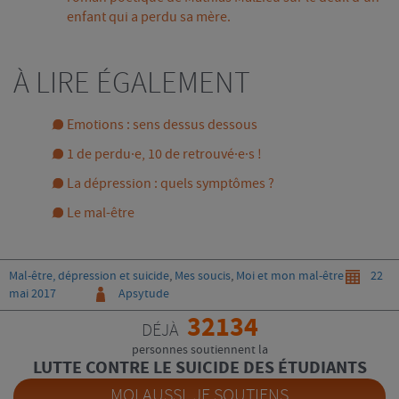
enfant qui a perdu sa mère
.
À LIRE ÉGALEMENT
Emotions : sens dessus dessous
1 de perdu·e, 10 de retrouvé·e·s !
La dépression : quels symptômes ?
Le mal-être
Categories
Post
Mal-être, dépression et suicide
,
Mes soucis
,
Moi et mon mal-être
22
Auteur
le
mai 2017
Apsytude
32134
DÉJÀ
personnes soutiennent la
LUTTE CONTRE LE SUICIDE DES ÉTUDIANTS
MOI AUSSI, JE SOUTIENS